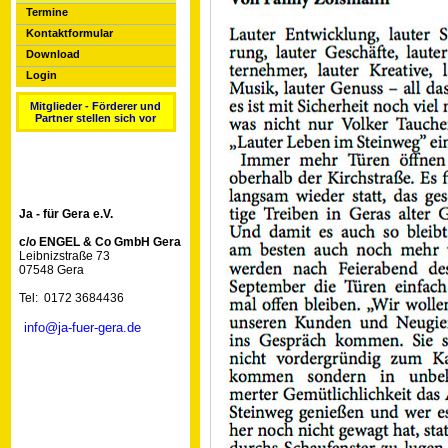
Termine
Kontaktformular
Download
Login
Mitglieder - Förderer und
Partner stellen sich vor
Ja - für Gera e.V.
c/o ENGEL & Co GmbH Gera
Leibnizstraße 73
07548 Gera
Tel: 0172 3684436
info@ja-fuer-gera.de