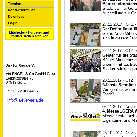
Bürger informiere
Termine
Stadt, Ja - für Gera
Kontaktformular
Ausstellung zur Ge
Download
Login
27.12.2017 · OTZ · 
Der Defibrillator 
Mitglieder - Förderer und
Geras Neue Mitte s
Partner stellen sich vor
sich in diesem Jahr
24.11.2017 · OTZ o
Geraer für die St
Bürger-Akademie al
unternimmt auch 20
Ja - für Gera e.V.
Stadtentwicklung z
c/o ENGEL & Co GmbH Gera
Leibnizstraße 73
23.11.2017 · OTZ · 
07548 Gera
Nächste Schritte z
Wie geht es weiter 
Tel: 0172 3684436
Stadt?
info@ja-fuer-gera.de
04.11.2017 · Neues
4. Messe „GERA 
Messe richtet sich
Eigentümer und Mie
25.10.2017 · OTZ · 