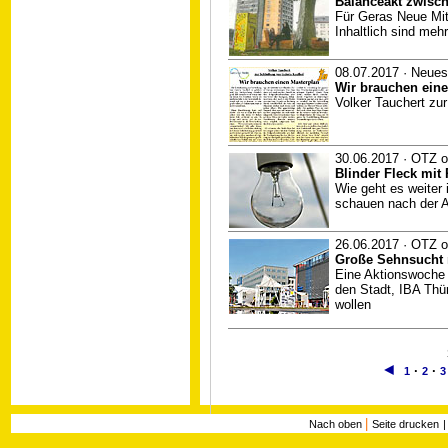
Balanceakt zwisc
Für Geras Neue Mit
Inhaltlich sind meh
08.07.2017 · Neues
Wir brauchen eine
Volker Tauchert zu
30.06.2017 · OTZ o
Blinder Fleck mit 
Wie geht es weiter 
schauen nach der A
26.06.2017 · OTZ o
Große Sehnsucht n
Eine Aktionswoche i
den Stadt, IBA Thür
wollen
◄
·
·
1
2
3
|
Nach oben
Seite drucken