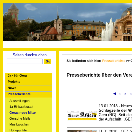
Seiten durchsuchen
Sie befinden sich hier:
Presseberichte
>> G
Presseberichte über den Vere
Ja - für Gera
Projekte
News
◄
·
·
Presseberichte
1
2
3
Ausstellungen
13.01.2018 · Neues
1a Einkaufsstadt
Schlagzeile der W
Geras neue Mitte
Gera (NG). Seit die
Gersche Meile
der Aufschrift: „
Musikwochen
Höhepunkte
11.01.2018 · OTZ o