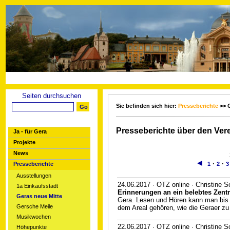
Seiten durchsuchen
Sie befinden sich hier:
Presseberichte
>> G
Presseberichte über den Vere
Ja - für Gera
Projekte
News
◄
·
·
Presseberichte
1
2
3
Ausstellungen
24.06.2017 · OTZ online · Christine 
1a Einkaufsstadt
Erinnerungen an ein belebtes Zent
Geras neue Mitte
Gera. Lesen und Hören kann man bis 
Gersche Meile
dem Areal gehören, wie die Geraer zu 
Musikwochen
22.06.2017 · OTZ online · Christine 
Höhepunkte