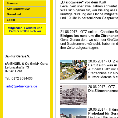
„Dialogwiese“ vor dem KuK
Termine
Gera. Seit über zwei Jahren schreite
Kontaktformular
Was sich genau tut, wer bislang alle
künftige Nutzung der Fläche mitgestal
Download
und 19 Uhr in persönlichen Gespräche
Login
Mitglieder - Förderer und
Partner stellen sich vor
21.06.2017 · OTZ online · Christine 
Einiges los rund um die Zitronenp
Gera. Genau dort, wo sich der Großtei
und Gastronomie wünscht, ­haben in d
ihre Zelte aufgeschlagen.
Ja - für Gera e.V.
20.06.2017 · OTZ o
c/o ENGEL & Co GmbH Gera
Es tut sich was in
Leibnizstraße 73
Auf dem Platz vor 
07548 Gera
Startschuss für ei
Kurator Marcus Max
Tel: 0172 3684436
info@ja-fuer-gera.de
20.06.2017 · OTZ ·
Die Zitronrenpres
19.06.2017 · Thürin
Probelauf für Ger
Die Brachfläche vo