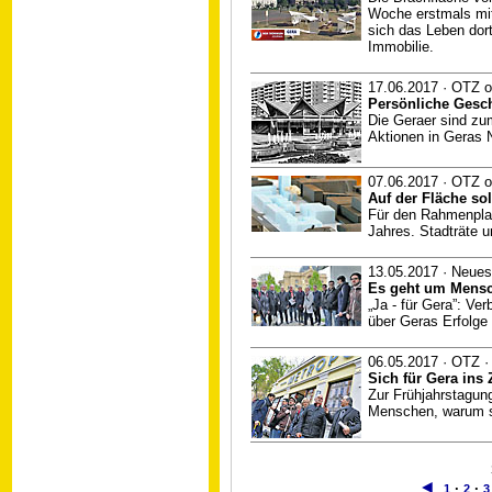
Woche erstmals mit 
sich das Leben dort
Immobilie.
17.06.2017 · OTZ o
Persönliche Gesch
Die Geraer sind zu
Aktionen in Geras N
07.06.2017 · OTZ on
Auf der Fläche sol
Für den Rahmenplan
Jahres. Stadträte u
13.05.2017 · Neues
Es geht um Mensc
„Ja - für Gera”: Ve
über Geras Erfolge
06.05.2017 · OTZ ·
Sich für Gera ins
Zur Frühjahrstagun
Menschen, warum si
◄
·
·
1
2
3